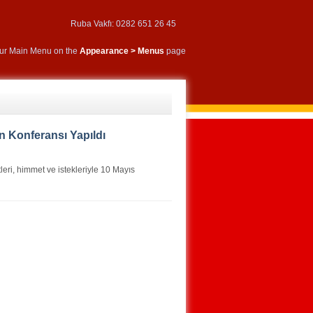
Ruba Vakfı: 0282 651 26 45
our Main Menu on the
Appearance > Menus
page
n Konferansı Yapıldı
tleri, himmet ve istekleriyle 10 Mayıs