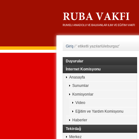
Giriş
/
' etiketli yazılarlüleburgaz'
Duyurular
İnternet Komisyonu
Anasayfa
Sunumlar
Komisyonlar
Video
Eğitim ve Yardım Komisyonu
Haberler
Tekirdağ
Merkez