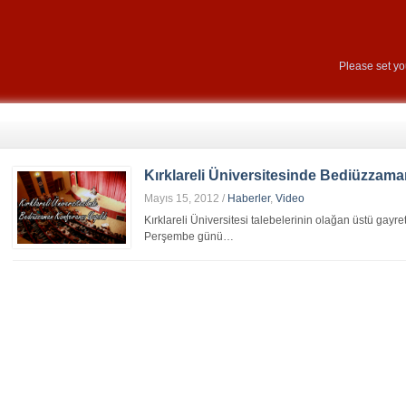
Please set y
Kırklareli Üniversitesinde Bediüzzama
Mayıs 15, 2012
/
Haberler
,
Video
Kırklareli Üniversitesi talebelerinin olağan üstü gayre
Perşembe günü…