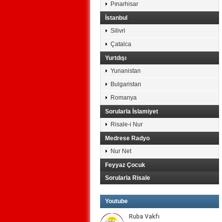
Pınarhisar
İstanbul
Silivri
Çatalca
Yurtdışı
Yunanistan
Bulgaristan
Romanya
Sorularla İslamiyet
Risale-i Nur
Medrese Radyo
Nur Net
Feyyaz Çocuk
Sorularla Risale
Youtube