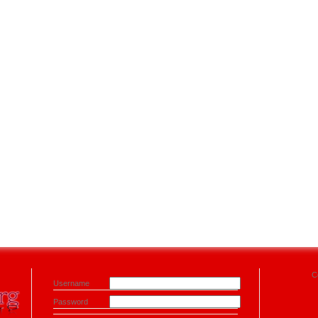
C
Username
Password