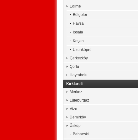
Edirne
Bölgeler
Havsa
İpsala
Keşan
Uzunköprü
Çerkezköy
Çorlu
Hayrabolu
Kırklareli
Merkez
Lüleburgaz
Vize
Demirköy
Üsküp
Babaeski