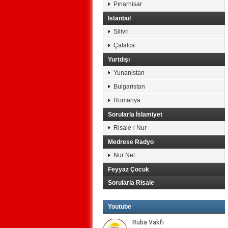
Pınarhisar
İstanbul
Silivri
Çatalca
Yurtdışı
Yunanistan
Bulgaristan
Romanya
Sorularla İslamiyet
Risale-i Nur
Medrese Radyo
Nur Net
Feyyaz Çocuk
Sorularla Risale
Youtube