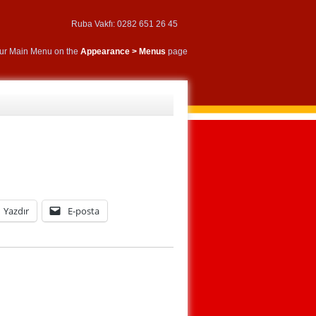
Ruba Vakfı: 0282 651 26 45
our Main Menu on the
Appearance > Menus
page
Yazdır
E-posta