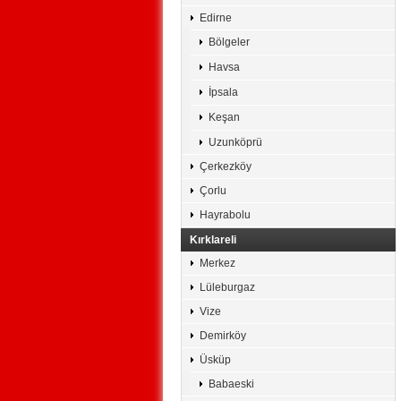
Edirne
Bölgeler
Havsa
İpsala
Keşan
Uzunköprü
Çerkezköy
Çorlu
Hayrabolu
Kırklareli
Merkez
Lüleburgaz
Vize
Demirköy
Üsküp
Babaeski