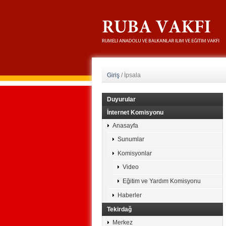
Giriş
/
İpsala
Duyurular
İnternet Komisyonu
Anasayfa
Sunumlar
Komisyonlar
Video
Eğitim ve Yardım Komisyonu
Haberler
Tekirdağ
Merkez