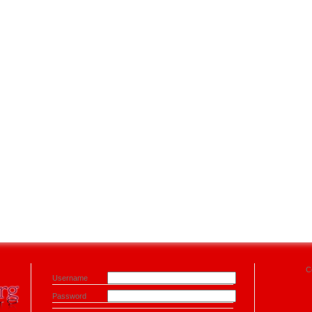
C
Username
Password