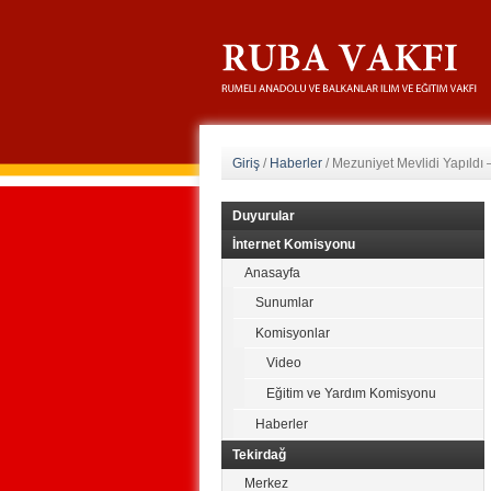
Giriş
/
Haberler
/
Mezuniyet Mevlidi Yapıldı 
Duyurular
İnternet Komisyonu
Anasayfa
Sunumlar
Komisyonlar
Video
Eğitim ve Yardım Komisyonu
Haberler
Tekirdağ
Merkez