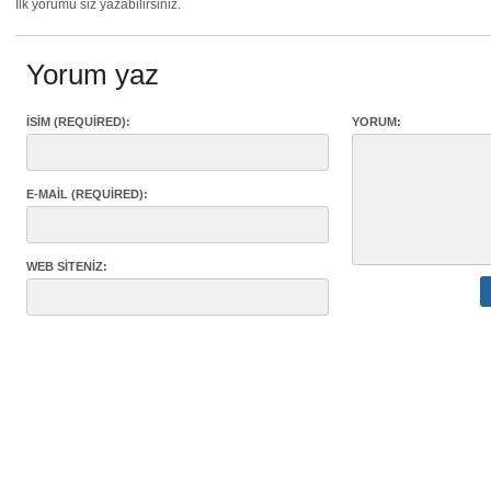
İlk yorumu siz yazabilirsiniz.
Yorum yaz
İSIM (REQUIRED):
YORUM:
E-MAIL (REQUIRED):
WEB SITENIZ: