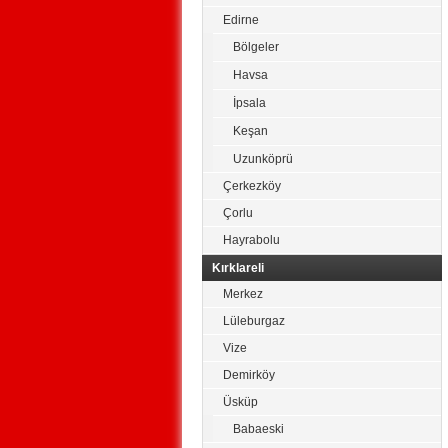
Edirne
Bölgeler
Havsa
İpsala
Keşan
Uzunköprü
Çerkezköy
Çorlu
Hayrabolu
Kırklareli
Merkez
Lüleburgaz
Vize
Demirköy
Üsküp
Babaeski