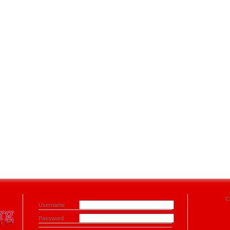
C
Username
Password