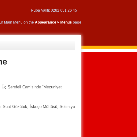
Ruba Vakfı: 0282 651 26 45
our Main Menu on the
Appearance > Menus
page
ne
ne Üç Şerefeli Camisinde “Mezuniyet
ı Suat Gözütok, İskeçe Müftüsü, Selimiye