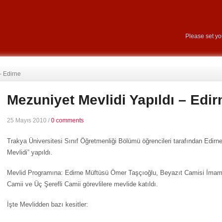
Please set y
– Edirne
Mezuniyet Mevlidi Yapıldı – Edir
25 Mayıs 2010
/
0 comments
Trakya Üniversitesi Sınıf Öğretmenliği Bölümü öğrencileri tarafından Edir
Mevlidi” yapıldı.
Mevlid Programına: Edirne Müftüsü Ömer Taşçıoğlu, Beyazıt Camisi İmam
Camii ve Üç Şerefli Camii görevlilere mevlide katıldı.
İşte Mevlidden bazı kesitler: