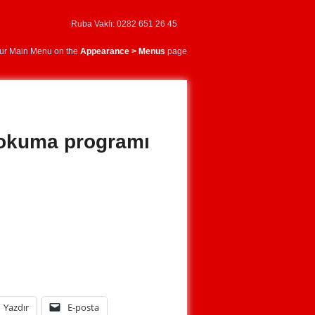
Ruba Vakfı: 0282 651 26 45
our Main Menu on the
Appearance > Menus
page
i okuma programı
Yazdır
E-posta