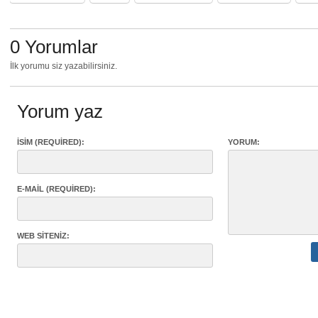
0 Yorumlar
İlk yorumu siz yazabilirsiniz.
Yorum yaz
İSIM (REQUIRED):
YORUM:
E-MAIL (REQUIRED):
WEB SITENIZ: