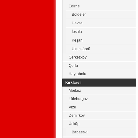
Edirne
Bölgeler
Havsa
İpsala
Keşan
Uzunköprü
Çerkezköy
Çorlu
Hayrabolu
Kırklareli
Merkez
Lüleburgaz
Vize
Demirköy
Üsküp
Babaeski