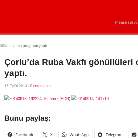
Please set y
lüleri okuma programı yaptı.
Çorlu’da Ruba Vakfı gönüllüler
yaptı.
15 Eylül 2014
/
0 comments
Bunu paylaş:
Facebook
X
WhatsApp
Telegram