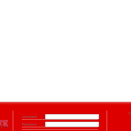
C
Username
Password