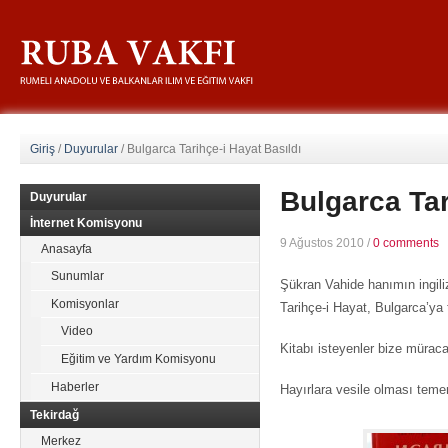
Giriş
/
Duyurular
/
Bulgarca Tarihçe-i Hayat Basıldı
Bulgarca Tar
Duyurular
İnternet Komisyonu
9 Ağustos 2010
/
0 comments
Anasayfa
Sunumlar
Şükran Vahide hanımın ingili
Komisyonlar
Tarihçe-i Hayat, Bulgarca’ya 
Video
Kitabı isteyenler bize müracaa
Eğitim ve Yardım Komisyonu
Haberler
Hayırlara vesile olması teme
Tekirdağ
Merkez