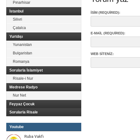
Pınarhisar
İstanbul
İSIM (REQUIRED):
Silivri
Çatalca
E-MAIL (REQUIRED):
Yurtdışı
Yunanistan
Bulgaristan
WEB SITENIZ:
Romanya
Sorularla İslamiyet
Risale-i Nur
Medrese Radyo
Nur Net
Feyyaz Çocuk
Sorularla Risale
Youtube