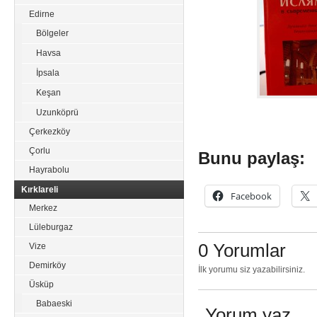
Edirne
Bölgeler
Havsa
İpsala
Keşan
Uzunköprü
Çerkezköy
Çorlu
Bunu paylaş:
Hayrabolu
Kırklareli
Facebook
Merkez
Lüleburgaz
0 Yorumlar
Vize
Demirköy
İlk yorumu siz yazabilirsiniz.
Üsküp
Babaeski
Yorum yaz