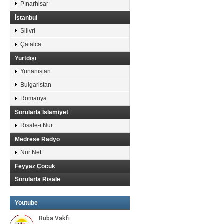
Pınarhisar
İstanbul
Silivri
Çatalca
Yurtdışı
Yunanistan
Bulgaristan
Romanya
Sorularla İslamiyet
Risale-i Nur
Medrese Radyo
Nur Net
Feyyaz Çocuk
Sorularla Risale
Youtube