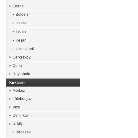
Edirne
Bölgeler
Havsa
İpsala
Keşan
Uzunköprü
Çerkezköy
Çorlu
Hayrabolu
Kırklareli
Merkez
Lüleburgaz
Vize
Demirköy
Üsküp
Babaeski