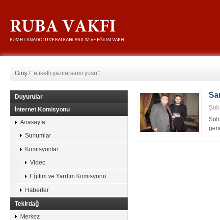
Giriş
/
' etiketli yazılarsami yusuf'
Sam
Duyurular
Şub
İnternet Komisyonu
Sohb
Anasayfa
genç
Sunumlar
Komisyonlar
Video
Eğitim ve Yardım Komisyonu
Haberler
Tekirdağ
Merkez