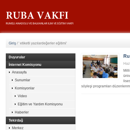
Giriş
/
' etiketli yazılardeğerler eğitimi'
Rub
Duyurular
Haz
İnternet Komisyonu
Mill
Anasayfa
üniv
Sunumlar
lise
söyleşi programları düzenlenmiş
Komisyonlar
Video
Eğitim ve Yardım Komisyonu
Haberler
Tekirdağ
Merkez