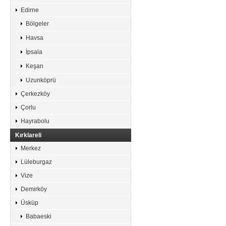
Edirne
Bölgeler
Havsa
İpsala
Keşan
Uzunköprü
Çerkezköy
Çorlu
Hayrabolu
Kırklareli
Merkez
Lüleburgaz
Vize
Demirköy
Üsküp
Babaeski