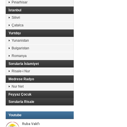
Pınarhisar
İstanbul
Silivri
Çatalca
Yurtdışı
Yunanistan
Bulgaristan
Romanya
Sorularla İslamiyet
Risale-i Nur
Medrese Radyo
Nur Net
Feyyaz Çocuk
Sorularla Risale
Youtube