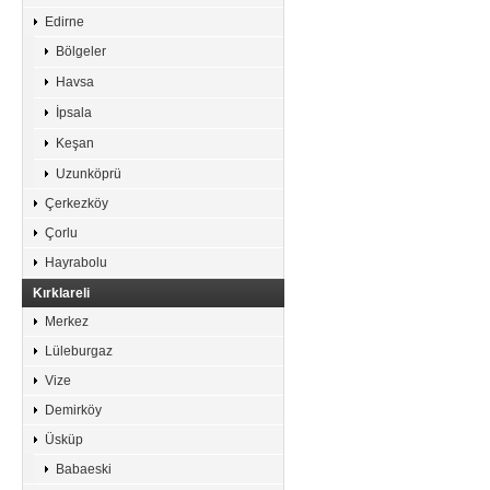
Edirne
Bölgeler
Havsa
İpsala
Keşan
Uzunköprü
Çerkezköy
Çorlu
Hayrabolu
Kırklareli
Merkez
Lüleburgaz
Vize
Demirköy
Üsküp
Babaeski