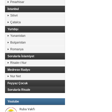
Pınarhisar
İstanbul
Silivri
Çatalca
Yurtdışı
Yunanistan
Bulgaristan
Romanya
Sorularla İslamiyet
Risale-i Nur
Medrese Radyo
Nur Net
Feyyaz Çocuk
Sorularla Risale
Youtube