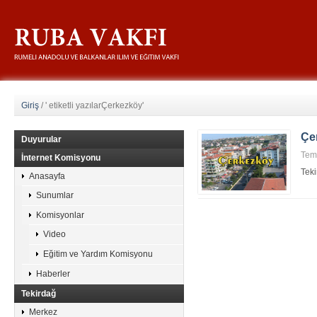
Giriş
/
' etiketli yazılarÇerkezköy'
Çe
Duyurular
Tem
İnternet Komisyonu
Teki
Anasayfa
Sunumlar
Komisyonlar
Video
Eğitim ve Yardım Komisyonu
Haberler
Tekirdağ
Merkez