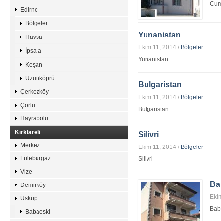
Cumh
Edirne
Bölgeler
Yunanistan
Havsa
Ekim 11, 2014
/
Bölgeler
İpsala
Yunanistan
Keşan
Uzunköprü
Bulgaristan
Çerkezköy
Ekim 11, 2014
/
Bölgeler
Çorlu
Bulgaristan
Hayrabolu
Kırklareli
Silivri
Merkez
Ekim 11, 2014
/
Bölgeler
Lüleburgaz
Silivri
Vize
Ba
Demirköy
Eki
Üsküp
Bab
Babaeski