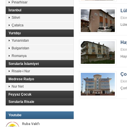
Pınarhisar
İstanbul
Lü
Silivri
Eki
Lül
Çatalca
Yurtdışı
Yunanistan
Ha
Bulgaristan
Eki
Romanya
Hay
Sorularla İslamiyet
Risale-i Nur
Ço
Medrese Radyo
Eki
Nur Net
Çor
Feyyaz Çocuk
Sorularla Risale
Youtube