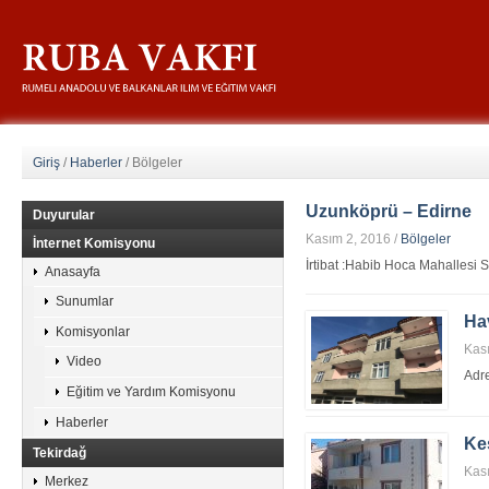
Giriş
/
Haberler
/
Bölgeler
Uzunköprü – Edirne
Duyurular
Kasım 2, 2016
/
Bölgeler
İnternet Komisyonu
İrtibat :Habib Hoca Mahallesi 
Anasayfa
Sunumlar
Ha
Komisyonlar
Kas
Video
Adr
Eğitim ve Yardım Komisyonu
Haberler
Ke
Tekirdağ
Kas
Merkez