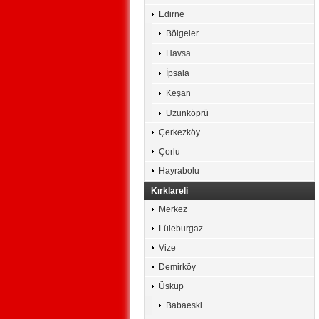
Edirne
Bölgeler
Havsa
İpsala
Keşan
Uzunköprü
Çerkezköy
Çorlu
Hayrabolu
Kırklareli
Merkez
Lüleburgaz
Vize
Demirköy
Üsküp
Babaeski