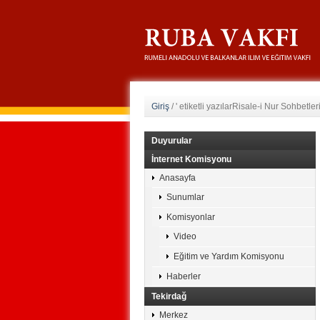
Giriş
/
' etiketli yazılarRisale-i Nur Sohbetleri
Duyurular
İnternet Komisyonu
Anasayfa
Sunumlar
Komisyonlar
Video
Eğitim ve Yardım Komisyonu
Haberler
Tekirdağ
Merkez