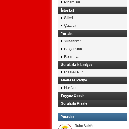
Pınarhisar
İstanbul
Silivri
Çatalca
Yurtdışı
Yunanistan
Bulgaristan
Romanya
Sorularla İslamiyet
Risale-i Nur
Medrese Radyo
Nur Net
Feyyaz Çocuk
Sorularla Risale
Youtube