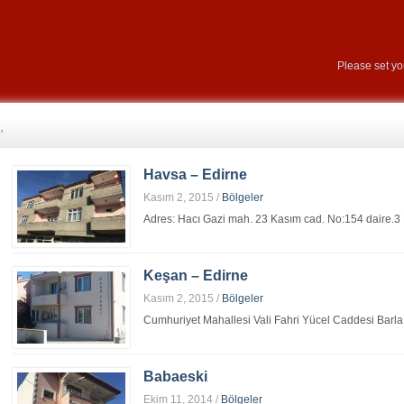
Please set y
'
Havsa – Edirne
Kasım 2, 2015
/
Bölgeler
Adres: Hacı Gazi mah. 23 Kasım cad. No:154 daire
Keşan – Edirne
Kasım 2, 2015
/
Bölgeler
Cumhuriyet Mahallesi Vali Fahri Yücel Caddesi Barl
Babaeski
Ekim 11, 2014
/
Bölgeler