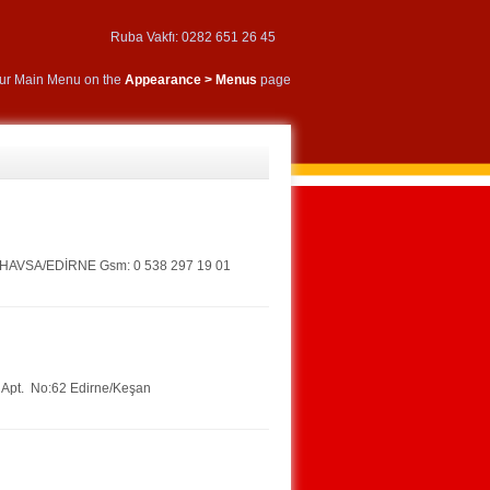
Ruba Vakfı: 0282 651 26 45
our Main Menu on the
Appearance > Menus
page
.3 HAVSA/EDİRNE Gsm: 0 538 297 19 01
a Apt. No:62 Edirne/Keşan