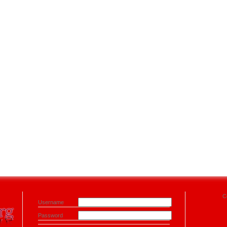
C
Username
Password