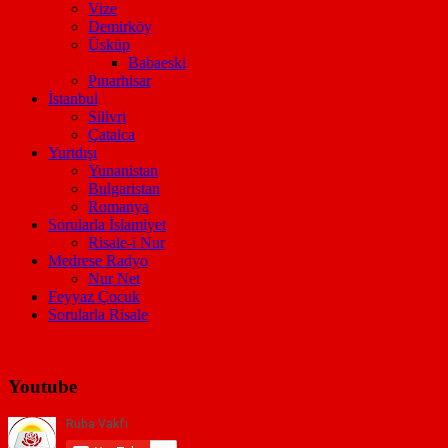
Vize
Demirköy
Üsküp
Babaeski
Pınarhisar
İstanbul
Silivri
Çatalca
Yurtdışı
Yunanistan
Bulgaristan
Romanya
Sorularla İslamiyet
Risale-i Nur
Medrese Radyo
Nur Net
Feyyaz Çocuk
Sorularla Risale
Youtube