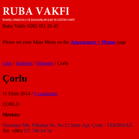
Ruba Vakfı: 0282 651 26 45
Please set your Main Menu on the
Appearance > Menus
page
Giriş
/
Haberler
/
Bölgeler
/
Çorlu
Çorlu
11 Ekim 2014
/
0 comments
ÇORLU
Merkez:
Nusratiye Mh. Filbahar Sk. No:12 Sidre Apt. Çorlu / TEKİRDAĞ
Tel: +(90)
537 796 04 54