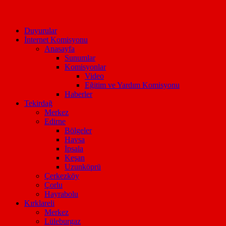
Duyurular
İnternet Komisyonu
Anasayfa
Sunumlar
Komisyonlar
Video
Eğitim ve Yardım Komisyonu
Haberler
Tekirdağ
Merkez
Edirne
Bölgeler
Havsa
İpsala
Keşan
Uzunköprü
Çerkezköy
Çorlu
Hayrabolu
Kırklareli
Merkez
Lüleburgaz