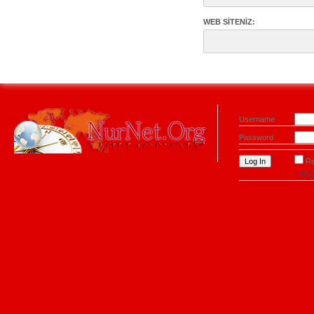
WEB SITENIZ:
Username
Password
R
Lost 