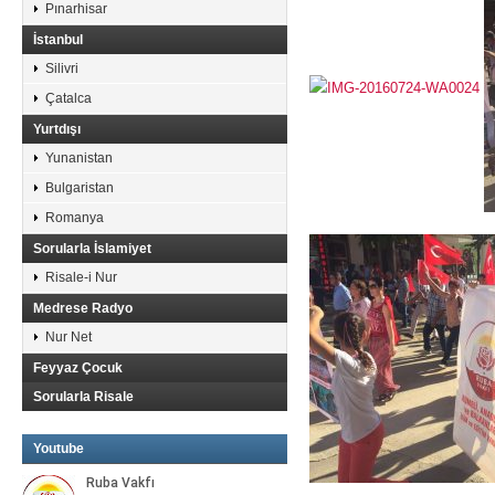
Pınarhisar
İstanbul
Silivri
Çatalca
Yurtdışı
Yunanistan
Bulgaristan
Romanya
Sorularla İslamiyet
Risale-i Nur
Medrese Radyo
Nur Net
Feyyaz Çocuk
Sorularla Risale
Youtube