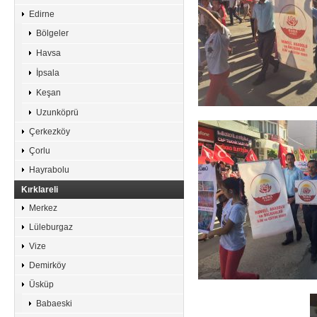
Edirne
Bölgeler
Havsa
İpsala
Keşan
Uzunköprü
Çerkezköy
Çorlu
Hayrabolu
Kırklareli
Merkez
Lüleburgaz
Vize
Demirköy
Üsküp
Babaeski