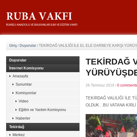
Giriş
/
Duyurular
/
TEKİRDAĞ VALİLİĞİ İLE EL ELE DARBEYE KARŞI YÜRÜ
TEKİRDAĞ V
Duyurular
İnternet Komisyonu
YÜRÜYÜŞDE
Anasayfa
Sunumlar
26 Temmuz 2016
/
0 comment
Komisyonlar
TEKİRDAĞ VALİLİĞİ İLE
Video
OLDUK…BU VATANA KİRLİ
Eğitim ve Yardım Komisyonu
Haberler
Tekirdağ
Merkez