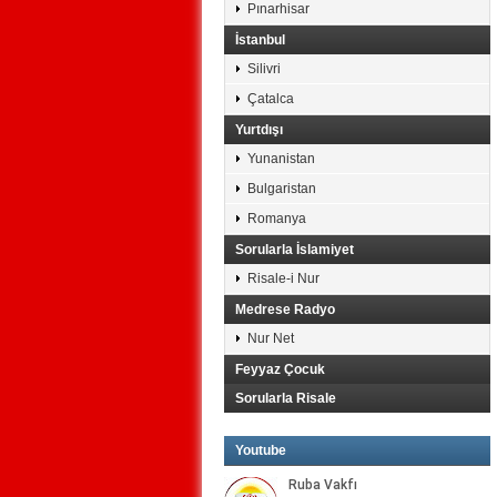
Pınarhisar
İstanbul
Silivri
Çatalca
Yurtdışı
Yunanistan
Bulgaristan
Romanya
Sorularla İslamiyet
Risale-i Nur
Medrese Radyo
Nur Net
Feyyaz Çocuk
Sorularla Risale
Youtube