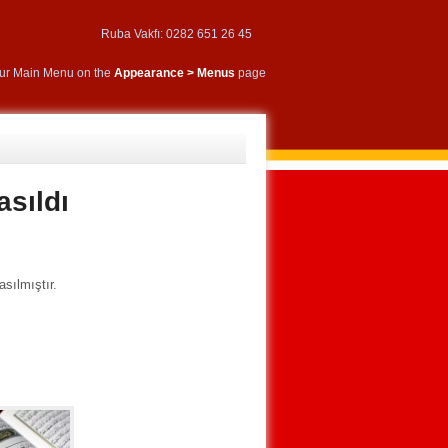
Ruba Vakfı: 0282 651 26 45
our Main Menu on the
Appearance > Menus
page
asıldı
sılmıştır.