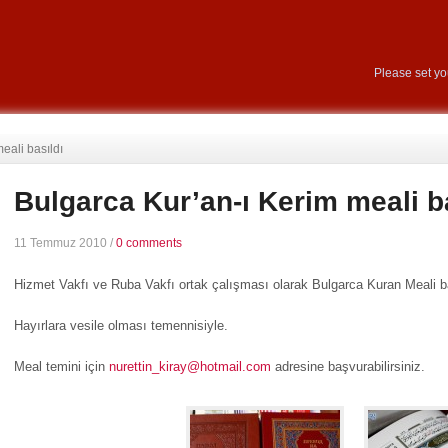
Please set y
eali basıldı
Bulgarca Kur’an-ı Kerim meali b
11 Temmuz 2010
/
0 comments
Hizmet Vakfı ve Ruba Vakfı ortak çalışması olarak Bulgarca Kuran Meali ba
Hayırlara vesile olması temennisiyle.
Meal temini için
nurettin_kiray@hotmail.com
adresine başvurabilirsiniz.