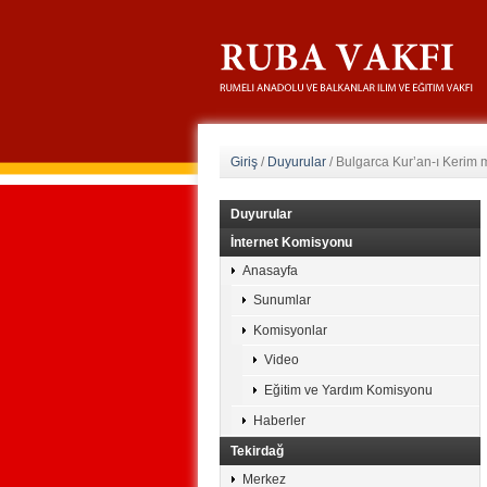
Giriş
/
Duyurular
/
Bulgarca Kur’an-ı Kerim m
Duyurular
İnternet Komisyonu
Anasayfa
Sunumlar
Komisyonlar
Video
Eğitim ve Yardım Komisyonu
Haberler
Tekirdağ
Merkez