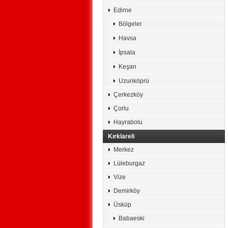
Edirne
Bölgeler
Havsa
İpsala
Keşan
Uzunköprü
Çerkezköy
Çorlu
Hayrabolu
Kırklareli
Merkez
Lüleburgaz
Vize
Demirköy
Üsküp
Babaeski