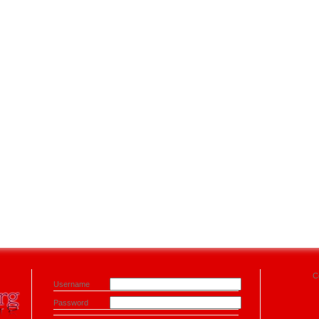
C
Username
Password